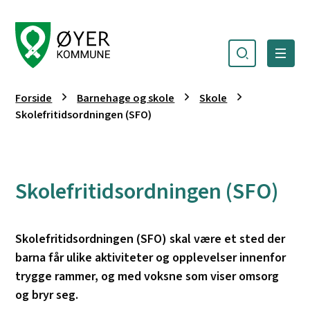
Søk
Meny
Øyer kommune
Du er her:
Forside
Barnehage og skole
Skole
Skolefritidsordningen (SFO)
Skolefritidsordningen (SFO)
Skolefritidsordningen (SFO) skal være et sted der
barna får ulike aktiviteter og opplevelser innenfor
trygge rammer, og med voksne som viser omsorg
og bryr seg.