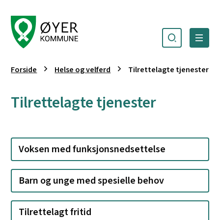
Søk
Meny
Øyer kommune
Du er her:
Forside
Helse og velferd
Tilrettelagte tjenester
Tilrettelagte tjenester
Voksen med funksjonsnedsettelse
Barn og unge med spesielle behov
Tilrettelagt fritid