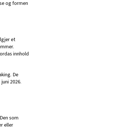
lse og formen
lgjer et
temmer.
jordas innhold
aking. De
 juni 2026.
. Den som
r eller