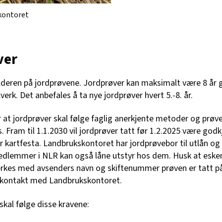
kontoret
ver
lderen på jordprøvene. Jordprøver kan maksimalt være 8 år 
erk. Det anbefales å ta nye jordprøver hvert 5.-8. år.
r at jordprøver skal følge faglig anerkjente metoder og prøv
. Fram til 1.1.2030 vil jordprøver tatt før 1.2.2025 være god
 kartfesta. Landbrukskontoret har jordprøvebor til utlån og 
edlemmer i NLR kan også låne utstyr hos dem. Husk at eske
erkes med avsenders navn og skiftenummer prøven er tatt på.
a kontakt med Landbrukskontoret.
skal følge disse kravene: