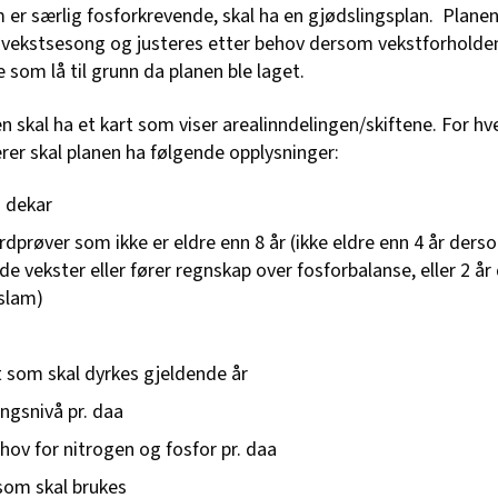
er særlig fosforkrevende, skal ha en gjødslingsplan. Planen
 vekstsesong og justeres etter behov dersom vekstforholden
 som lå til grunn da planen ble laget.
n skal ha et kart som viser arealinndelingen/skiftene. For hve
rer skal planen ha følgende opplysninger:
i dekar
rdprøver som ikke er eldre enn 8 år (ikke eldre enn 4 år ders
e vekster eller fører regnskap over fosforbalanse, eller 2 å
slam)
t som skal dyrkes gjeldende år
ingsnivå pr. daa
hov for nitrogen og fosfor pr. daa
som skal brukes