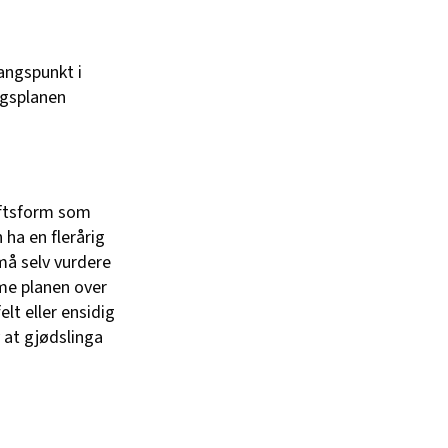
angspunkt i
ngsplanen
riftsform som
n ha en flerårig
må selv vurdere
mme planen over
lt eller ensidig
 at gjødslinga