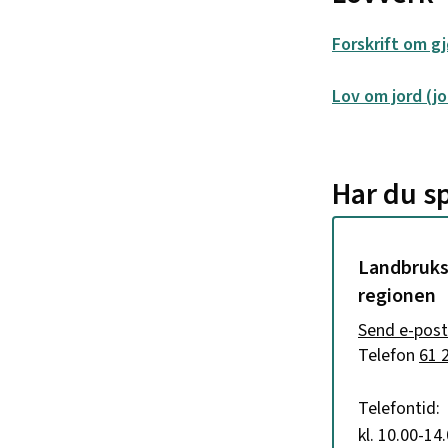
Forskrift om g
Lov om jord (j
Har du s
Landbruks
regionen
E-post
Send e-post
Telefon
61 
Telefontid:
kl. 10.00-14