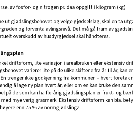
ørsel av fosfor- og nitrogen pr. daa oppgitt i kilogram (kg)
ne ut gjødslingsbehovet og velge gjødselslag, skal en ta utg
rgrøden og forventa avlingsnivå. Det må gå fram av gjødsli
ntuelt overskudd av husdyrgjødsel skal håndteres.
slingsplan
kel driftsform, lite variasjon i arealbruken eller ekstensiv d
gsbehovet varierer lite på de ulike skiftene fra år til år, kan e
 En trenger ikke godkjenning fra kommunen – hvert foretak 
ndig å lage ny plan hvert år, eller om en kan bruke den sa
el på de som kan ha flerårig gjødslingsplan er frukt- og bærfe
med mye varig grasmark. Ekstensiv driftsform kan bla. bety
r høyere enn 75 % av normgjødslinga.