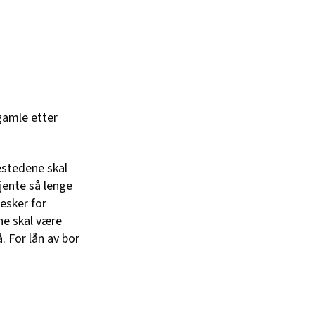
gamle etter
estedene skal
kjente så lenge
esker for
ne skal være
 For lån av bor