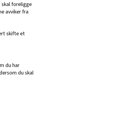
 skal foreligge
e avviker fra
rt skifte et
om du har
r dersom du skal