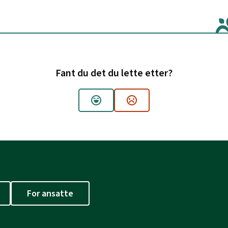
Fant du det du lette etter?
Ja
Nei
For ansatte