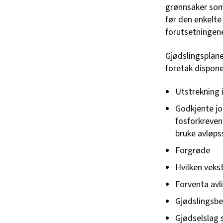
grønnsaker som 
før den enkelte
forutsetningene
Gjødslingsplane
foretak dispone
Utstrekning 
Godkjente jo
fosforkrevend
bruke avløps
Forgrøde
Hvilken veks
Forventa avl
Gjødslingsbe
Gjødselslag 