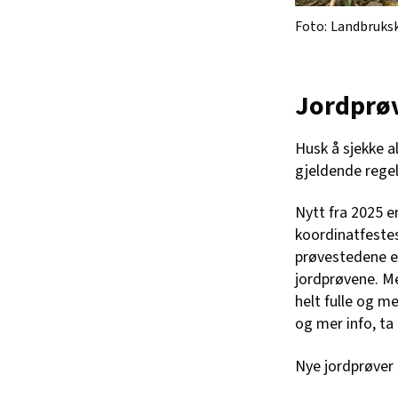
Landbruks
Jordprø
Husk å sjekke a
gjeldende regelv
Nytt fra 2025 e
koordinatfestes
prøvestedene er
jordprøvene. M
helt fulle og m
og mer info, t
Nye jordprøver 