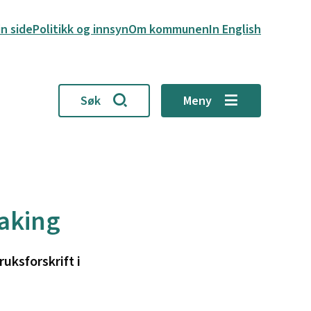
in side
Politikk og innsyn
Om kommunen
In English
Søk
Meny
aking
uksforskrift i