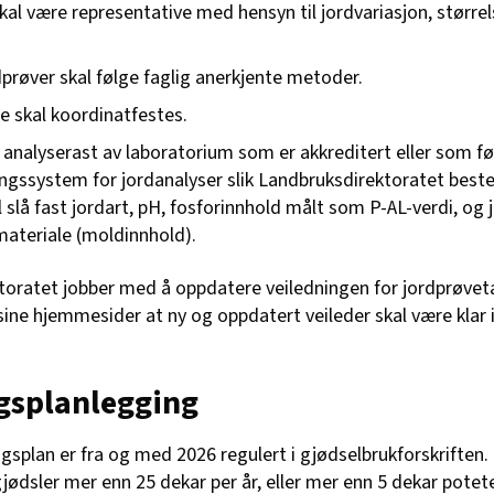
kal være representative med hensyn til jordvariasjon, større
dprøver skal følge faglig anerkjente metoder.
 skal koordinatfestes.
 analyserast av laboratorium som er akkreditert eller som fø
ringssystem for jordanalyser slik Landbruksdirektoratet bes
 slå fast jordart, pH, fosforinnhold målt som P-AL-verdi, og 
materiale (moldinnhold).
toratet jobber med å oppdatere veiledningen for jordprøvet
 sine hjemmesider at ny og oppdatert veileder skal være klar i
gsplanlegging
ingsplan er fra og med 2026 regulert i gjødselbrukforskriften
jødsler mer enn 25 dekar per år, eller mer enn 5 dekar potete