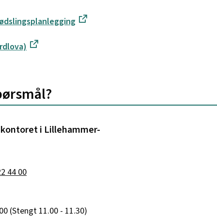
jødslingsplanlegging
ordlova)
pørsmål?
kontoret i Lillehammer-
til Landbrukskontoret i Lillehammer-regionen
22 44 00
.00 (Stengt 11.00 - 11.30)