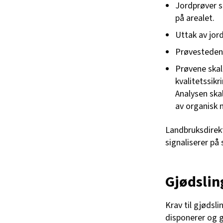
Jordprøver s
på arealet.
Uttak av jor
Prøvestedene
Prøvene skal
kvalitetssik
Analysen skal
av organisk 
Landbruksdirek
signaliserer på
Gjødslin
Krav til gjødsl
disponerer og g