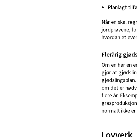
Planlagt tilf
Når en skal reg
jordprøvene, fo
hvordan et eve
Flerårig gjød
Om en har en en
gjør at gjødslin
gjødslingsplan.
om det er nødve
flere år. Eksemp
grasproduksjon 
normalt ikke e
Lovverk