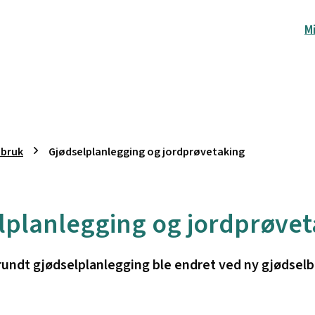
M
dbruk
Gjødselplanlegging og jordprøvetaking
lplanlegging og jordprøvet
undt gjødselplanlegging ble endret ved ny gjødselbr