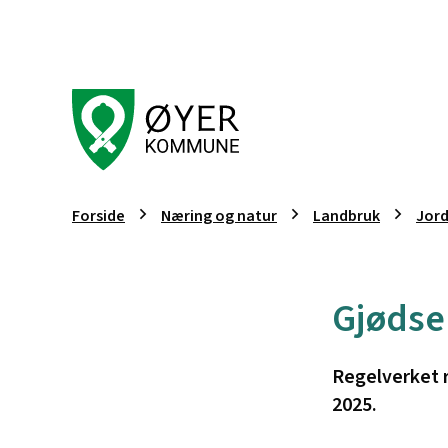
Øyer kommune
Du er her:
Forside
Næring og natur
Landbruk
Jor
Gjødse
Regelverket r
2025.