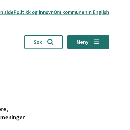
in side
Politikk og innsyn
Om kommunen
In English
Søk
Meny
ere,
ne meninger