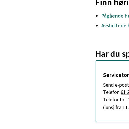
Finn hør
Pågående hø
Avsluttede 
Har du s
Serviceto
E-post
Send e-post
Telefon
61 
Telefontid: 
(lunsj fra 1