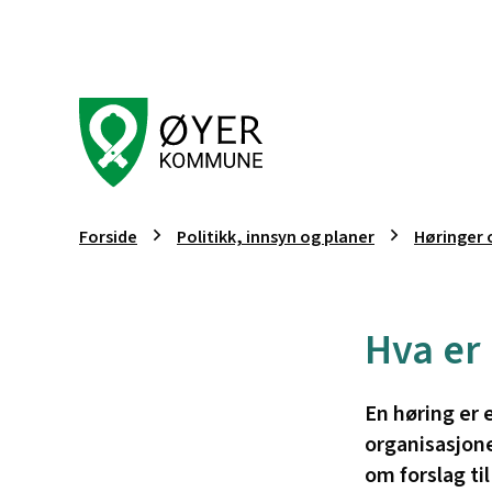
Øyer kommune
Du er her:
Forside
Politikk, innsyn og planer
Høringer 
Hva er
En høring er
organisasjone
om forslag til