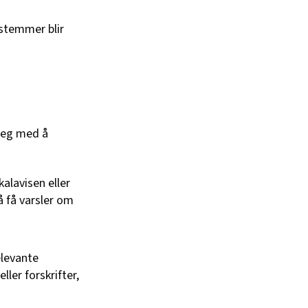
 stemmer blir
 deg med å
alavisen eller
 få varsler om
relevante
ller forskrifter,