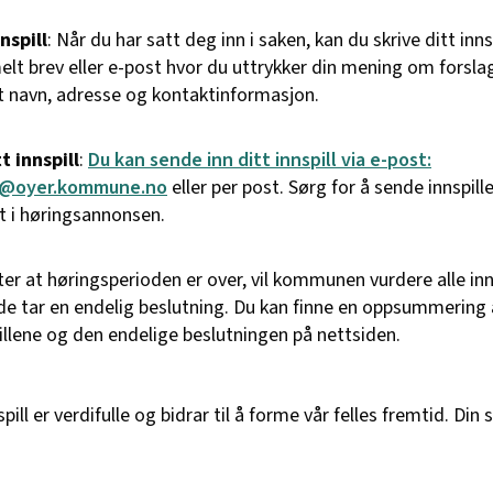
nspill
: Når du har satt deg inn i saken, kan du skrive ditt inns
elt brev eller e-post hvor du uttrykker din mening om forsla
tt navn, adresse og kontaktinformasjon.
t innspill
:
Du kan sende inn ditt innspill via e-post:
@oyer.kommune.no
eller per post. Sørg for å sende innspille
t i høringsannonsen.
tter at høringsperioden er over, vil kommunen vurdere alle inn
de tar en endelig beslutning. Du kan finne en oppsummering 
illene og den endelige beslutningen på nettsiden.
spill er verdifulle og bidrar til å forme vår felles fremtid. Din