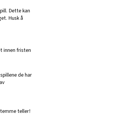
pill. Dette kan
get. Husk å
t innen fristen
spillene de har
av
 stemme teller!