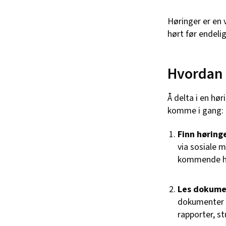
Høringer er en 
hørt før endelig
Hvordan 
Å delta i en hør
komme i gang:
Finn høring
via sosiale 
kommende hø
Les dokum
dokumenter kn
rapporter, st