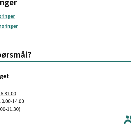
inger
ringer
høringer
pørsmål?
rget
til Servicetorget
26 81 00
10.00-14.00
1.00-11.30)