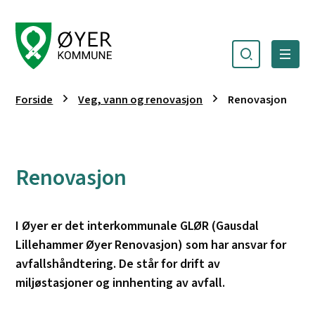
Søk
Meny
Øyer kommune
Du er her:
Forside
Veg, vann og renovasjon
Renovasjon
Renovasjon
I Øyer er det interkommunale GLØR (Gausdal
Lillehammer Øyer Renovasjon) som har ansvar for
avfallshåndtering. De står for drift av
miljøstasjoner og innhenting av avfall.