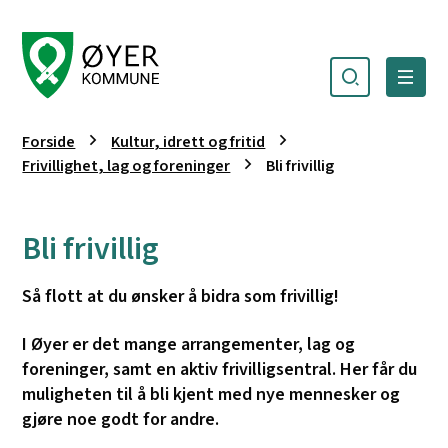
Søk
Meny
Øyer kommune
Du er her:
Forside
Kultur, idrett og fritid
Frivillighet, lag og foreninger
Bli frivillig
Bli frivillig
Så flott at du ønsker å bidra som frivillig!
I Øyer er det mange arrangementer, lag og
foreninger, samt en aktiv frivilligsentral. Her får du
muligheten til å bli kjent med nye mennesker og
gjøre noe godt for andre.