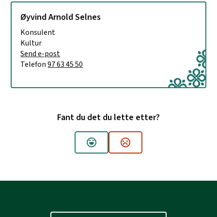
Øyvind Arnold Selnes
Konsulent
Kultur
E-post
Send e-post
til Øyvind Arnold Selnes
Telefon
97 63 45 50
Fant du det du lette etter?
Ja
Nei