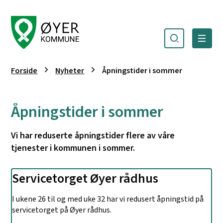
Søk
Meny
Øyer kommune
Du er her:
Forside
Nyheter
Åpningstider i sommer
Åpningstider i sommer
Vi har reduserte åpningstider flere av våre
tjenester i kommunen i sommer.
Servicetorget Øyer rådhus
I ukene 26 til og med uke 32 har vi redusert åpningstid på
servicetorget på Øyer rådhus.