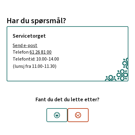
Har du spørsmål?
Servicetorget
E-post
Send e-post
til Servicetorget
Telefon
61 26 81 00
Telefontid: 10.00-14.00
(lunsj fra 11.00-11.30)
Fant du det du lette etter?
Ja
Nei