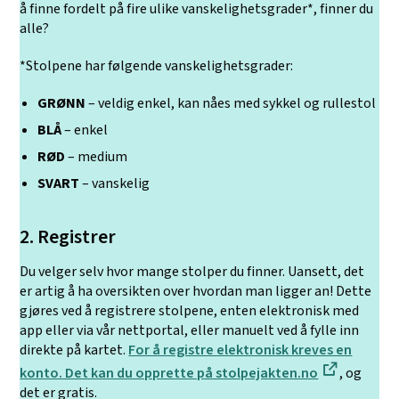
å finne fordelt på fire ulike vanskelighetsgrader*, finner du
alle?
*Stolpene har følgende vanskelighetsgrader:
GRØNN
– veldig enkel, kan nåes med sykkel og rullestol
BLÅ
– enkel
RØD
– medium
SVART
– vanskelig
2. Registrer
Du velger selv hvor mange stolper du finner. Uansett, det
er artig å ha oversikten over hvordan man ligger an! Dette
gjøres ved å registrere stolpene, enten elektronisk med
app eller via vår nettportal, eller manuelt ved å fylle inn
direkte på kartet.
For å registre elektronisk kreves en
konto. Det kan du opprette på stolpejakten.no
, og
det er gratis.