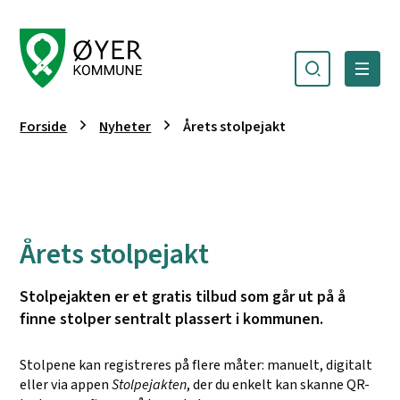
Søk
Meny
Øyer kommune
Du er her:
Forside
Nyheter
Årets stolpejakt
Årets stolpejakt
Stolpejakten er et gratis tilbud som går ut på å
finne stolper sentralt plassert i kommunen.
Stolpene kan registreres på flere måter: manuelt, digitalt
eller via appen
Stolpejakten
, der du enkelt kan skanne QR-