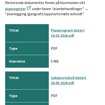
Resterende dokumenter finnes på kommunen sitt
planregister
under fanen “planbehandlinger” →
“planlegging igangsatt/oppstartsmøte avholdt”
T
Planprogram datert
i
18.03.2026.pdf
t
t
PDF
e
l
5 MB
T
y
p
e
Saksprotokoll datert
28.05.2026.pdf
S
t
ø
PDF
r