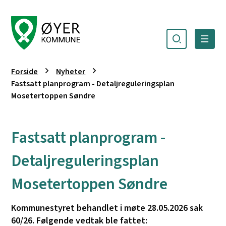
Søk
Meny
Øyer kommune
Du er her:
Forside
Nyheter
Fastsatt planprogram - Detaljreguleringsplan
Mosetertoppen Søndre
Fastsatt planprogram -
Detaljreguleringsplan
Mosetertoppen Søndre
Kommunestyret behandlet i møte 28.05.2026 sak
60/26. Følgende vedtak ble fattet: