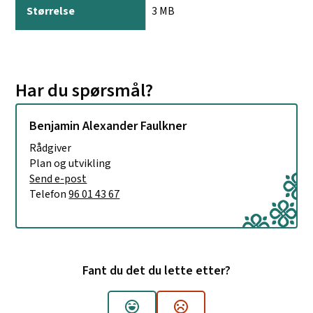
r
3 MB
e
l
s
e
Har du spørsmål?
Benjamin Alexander Faulkner
Rådgiver
Plan og utvikling
E-post
Send e-post
til Benjamin Alexander Faulkner
Telefon
96 01 43 67
Fant du det du lette etter?