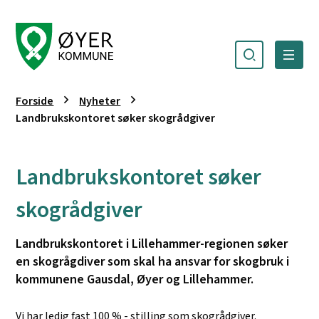
Søk
Meny
Øyer kommune
Du er her:
Forside
Nyheter
Landbrukskontoret søker skogrådgiver
Landbrukskontoret søker
skogrådgiver
Landbrukskontoret i Lillehammer-regionen søker
en skogrågdiver som skal ha ansvar for skogbruk i
kommunene Gausdal, Øyer og Lillehammer.
Vi har ledig fast 100 % - stilling som skogrådgiver.