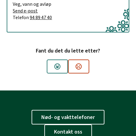
Veg, vann og avløp
E-post
Send e-post
til Håvard Svingen
Telefon
94 89 47 40
Fant du det du lette etter?
Ja
Nei
Nød- og vakttelefoner
Kontakt oss