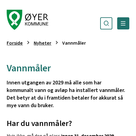
Søk
Meny
Øyer kommune
Du er her:
Forside
Nyheter
Vannmåler
Vannmåler
Innen utgangen av 2029 må alle som har
kommunalt vann og avløp ha installert vannmåler.
Det betyr at du i framtiden betaler for akkurat så
mye vann du bruker.
Har du vannmåler?