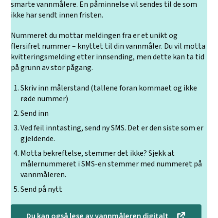
smarte vannmålere. En påminnelse vil sendes til de som
ikke har sendt innen fristen.
Nummeret du mottar meldingen fra er et unikt og
flersifret nummer – knyttet til din vannmåler. Du vil motta
kvitteringsmelding etter innsending, men dette kan ta tid
på grunn av stor pågang.
Skriv inn målerstand (tallene foran kommaet og ikke
røde nummer)
Send inn
Ved feil inntasting, send ny SMS. Det er den siste som er
gjeldende.
Motta bekreftelse, stemmer det ikke? Sjekk at
målernummeret i SMS-en stemmer med nummeret på
vannmåleren.
Send på nytt
Du kan også lese av vannmåleren digitalt