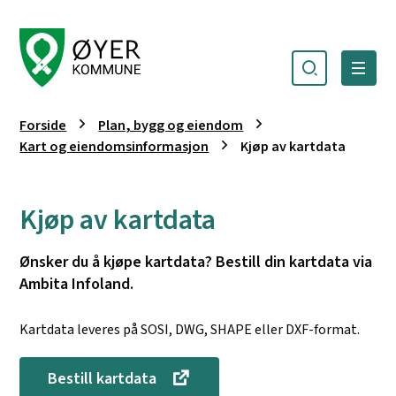
Søk
Meny
Øyer kommune
Du er her:
Forside
Plan, bygg og eiendom
Kart og eiendomsinformasjon
Kjøp av kartdata
Kjøp av kartdata
Ønsker du å kjøpe kartdata? Bestill din kartdata via
Ambita Infoland.
Kartdata leveres på SOSI, DWG, SHAPE eller DXF-format.
Bestill kartdata